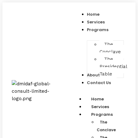
Skip
Type
Name*
Email*
Website
to
here..
Home
content
Services
Programs
The
Conclave
The
Presidential
Table
About Us
Contact Us
Home
Services
Programs
The
Conclave
The