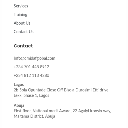
r
o
r
i
e
Services
a
k
n
m
Training
About Us
Contact Us
Contact
Info@dmidafglobal.com
+234 701 448 8912
+234 812 113 4280
Lagos
2b Sola Oguntade Close Off Bisola Durosimi Etti drive
Lekki phase 1, Lagos
Abuja
First floor, National merit Award, 22 Aguiyi Ironsin way,
Maitama District, Abuja