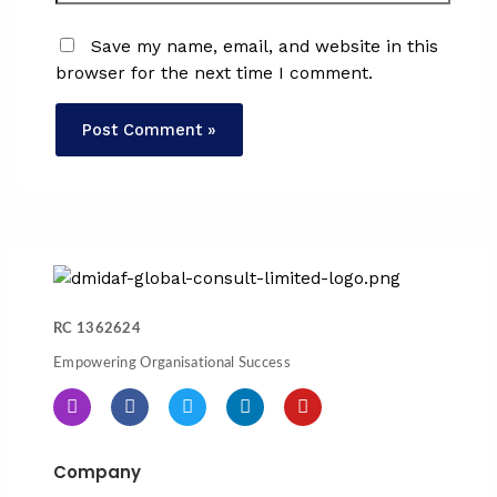
Save my name, email, and website in this
browser for the next time I comment.
RC 1362624
Empowering Organisational Success
I
F
T
L
Y
n
a
w
i
o
s
c
i
n
u
t
e
t
k
t
Company
a
b
t
e
u
g
o
e
d
b