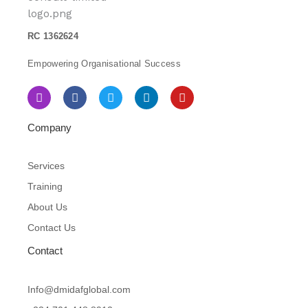
RC 1362624
Empowering Organisational Success
I
F
T
L
Y
n
a
w
i
o
s
c
i
n
u
t
e
t
k
t
Company
a
b
t
e
u
g
o
e
d
b
r
o
r
i
e
Services
a
k
n
m
Training
About Us
Contact Us
Contact
Info@dmidafglobal.com