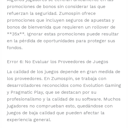
promociones de bonos sin considerar las que
refuerzan la seguridad. Zumospin ofrece
promociones que incluyen seguros de apuestas y
bonos de bienvenida que requieren un rollover de
**35x**. Ignorar estas promociones puede resultar
en la pérdida de oportunidades para proteger sus
fondos.
Error 6: No Evaluar los Proveedores de Juegos
La calidad de los juegos depende en gran medida de
los proveedores. En Zumospin, se trabaja con
desarrolladores reconocidos como Evolution Gaming
y Pragmatic Play, que se destacan por su
profesionalismo y la calidad de su software. Muchos
jugadores no comprueban esto, quedándose con
juegos de baja calidad que pueden afectar la
experiencia general.