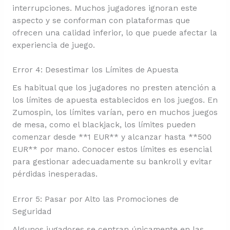
interrupciones. Muchos jugadores ignoran este
aspecto y se conforman con plataformas que
ofrecen una calidad inferior, lo que puede afectar la
experiencia de juego.
Error 4: Desestimar los Límites de Apuesta
Es habitual que los jugadores no presten atención a
los límites de apuesta establecidos en los juegos. En
Zumospin, los límites varían, pero en muchos juegos
de mesa, como el blackjack, los límites pueden
comenzar desde **1 EUR** y alcanzar hasta **500
EUR** por mano. Conocer estos límites es esencial
para gestionar adecuadamente su bankroll y evitar
pérdidas inesperadas.
Error 5: Pasar por Alto las Promociones de
Seguridad
Algunos jugadores se centran únicamente en las