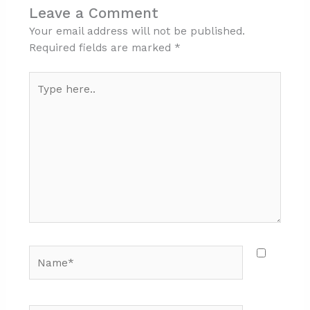
Leave a Comment
Your email address will not be published.
Required fields are marked
*
Type
here..
Name*