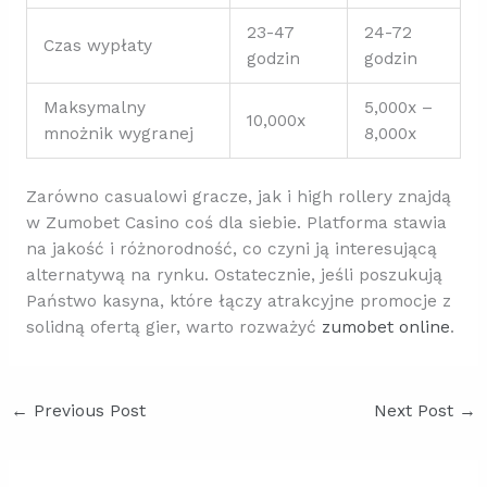
23-47
24-72
Czas wypłaty
godzin
godzin
Maksymalny
5,000x –
10,000x
mnożnik wygranej
8,000x
Zarówno casualowi gracze, jak i high rollery znajdą
w Zumobet Casino coś dla siebie. Platforma stawia
na jakość i różnorodność, co czyni ją interesującą
alternatywą na rynku. Ostatecznie, jeśli poszukują
Państwo kasyna, które łączy atrakcyjne promocje z
solidną ofertą gier, warto rozważyć
zumobet online
.
←
Previous Post
Next Post
→