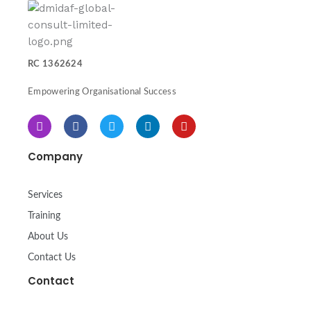
RC 1362624
Empowering Organisational Success
I
F
T
L
Y
n
a
w
i
o
s
c
i
n
u
t
e
t
k
t
Company
a
b
t
e
u
g
o
e
d
b
r
o
r
i
e
Services
a
k
n
m
Training
About Us
Contact Us
Contact