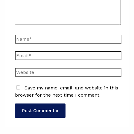
Save my name, email, and website in this
browser for the next time I comment.