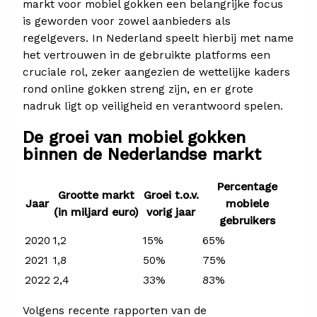
markt voor mobiel gokken een belangrijke focus
is geworden voor zowel aanbieders als
regelgevers. In Nederland speelt hierbij met name
het vertrouwen in de gebruikte platforms een
cruciale rol, zeker aangezien de wettelijke kaders
rond online gokken streng zijn, en er grote
nadruk ligt op veiligheid en verantwoord spelen.
De groei van mobiel gokken
binnen de Nederlandse markt
Percentage
Grootte markt
Groei t.o.v.
Jaar
mobiele
(in miljard euro)
vorig jaar
gebruikers
2020
1,2
15%
65%
2021
1,8
50%
75%
2022
2,4
33%
83%
Volgens recente rapporten van de