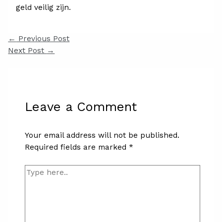
geld veilig zijn.
←
Previous Post
Next Post
→
Leave a Comment
Your email address will not be published.
Required fields are marked
*