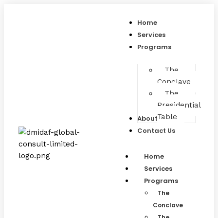
Skip
Type
Name*
Email*
Website
to
here..
Home
content
Services
Programs
The
Conclave
The
Presidential
Table
About Us
Contact Us
Home
Services
Programs
The
Conclave
The