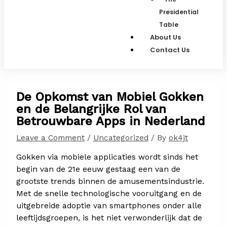
Presidential
Table
About Us
Contact Us
De Opkomst van Mobiel Gokken
en de Belangrijke Rol van
Betrouwbare Apps in Nederland
Leave a Comment
/
Uncategorized
/ By
ok4jt
Gokken via mobiele applicaties wordt sinds het
begin van de 21e eeuw gestaag een van de
grootste trends binnen de amusementsindustrie.
Met de snelle technologische vooruitgang en de
uitgebreide adoptie van smartphones onder alle
leeftijdsgroepen, is het niet verwonderlijk dat de