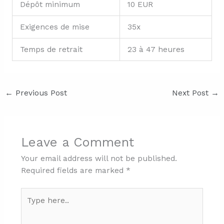
Dépôt minimum
10 EUR
Exigences de mise
35x
Temps de retrait
23 à 47 heures
←
Previous Post
Next Post
→
Leave a Comment
Your email address will not be published.
Required fields are marked
*
Type
here..