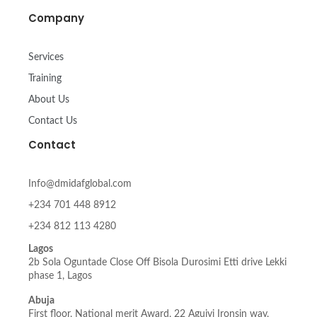
n
a
w
i
o
Company
s
c
i
n
u
Services
t
e
t
k
t
Training
About Us
a
b
t
e
u
Contact Us
g
o
e
d
b
Contact
r
o
r
i
e
Info@dmidafglobal.com
+234 701 448 8912
a
k
n
+234 812 113 4280
m
Lagos
2b Sola Oguntade Close Off Bisola Durosimi Etti drive Lekki
phase 1, Lagos
Abuja
First floor, National merit Award, 22 Aguiyi Ironsin way,