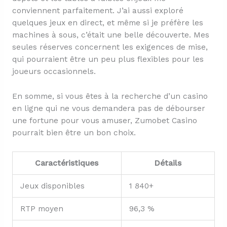
conviennent parfaitement. J’ai aussi exploré
quelques jeux en direct, et même si je préfère les
machines à sous, c’était une belle découverte. Mes
seules réserves concernent les exigences de mise,
qui pourraient être un peu plus flexibles pour les
joueurs occasionnels.
En somme, si vous êtes à la recherche d’un casino
en ligne qui ne vous demandera pas de débourser
une fortune pour vous amuser, Zumobet Casino
pourrait bien être un bon choix.
Caractéristiques
Détails
Jeux disponibles
1 840+
RTP moyen
96,3 %