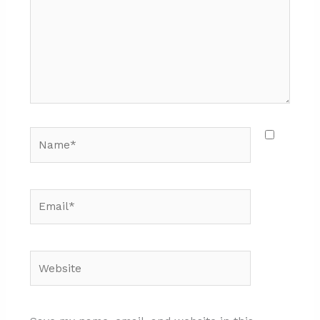
Name*
Email*
Website