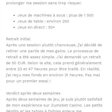
prolonger ma session sans trop risquer.
Jeux de machines à sous : plus de 1 500
Jeux de table : environ 200
Jeux en direct : 50+
Retrait initial
Après une session plutôt chanceuse, j’ai décidé de
retirer une partie de mes gains. Le processus de
retrait a été assez simple. J’ai demandé un retrait
de 50 EUR. Selon le site, cela prend généralement
entre 23 et 47 heures pour être traité. En réalité,
j’ai reçu mes fonds en environ 31 heures. Pas mal
pour un premier essai !
Verdict après deux semaines
Après deux semaines de jeu, je suis plutôt satisfait
de mon expérience sur Zumobet Casino. Les petits
dépôts et les tables à faibles enjeux me