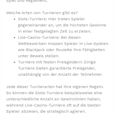
Spiel und Reglement.
Welche Arten von Turnieren gibt es?
Slots-Turniere: Hier treten Spieler
gegeneinander an, um die höchsten Gewinne
in einer festgelegten Zeit zu erzielen.
Live-Casino-Turniere: Bei diesen
Wettbewerben müssen Spieler in Live-Spielen
wie Blackjack oder Roulette ihre Fähigkeiten
unter Beweis stellen.
Turniere mit festen Preisgeldern: Einige
Turniere bieten garantierte Preisgelder,
unabhängig von der Anzahl der Teilnehmer.
Jede dieser Turnierarten hat ihre eigenen Regeln.
So können die Slots-Turniere beispielsweise eine
unterschiedliche Anzahl an Gewinnlinien haben,
während Live-Casino-Turniere oft auf die besten
Spieler abzielen, die strategisch agieren.