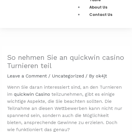
About Us
Contact Us
So nehmen Sie an quickwin casino
Turnieren teil
Leave a Comment
/
Uncategorized
/ By
ok4jt
Wenn Sie daran interessiert sind, an den Turnieren
im
quickwin Casino
teilzunehmen, gibt es einige
wichtige Aspekte, die Sie beachten sollten. Die
Teilnahme an diesen Wettbewerben kann nicht nur
spannend sein, sondern auch die Möglichkeit
bieten, ansprechende Gewinne zu erzielen. Doch
wie funktioniert das genau?