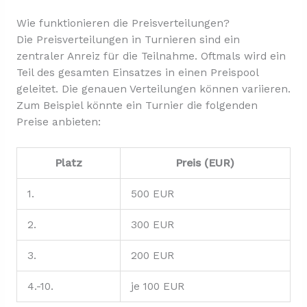
Wie funktionieren die Preisverteilungen?
Die Preisverteilungen in Turnieren sind ein
zentraler Anreiz für die Teilnahme. Oftmals wird ein
Teil des gesamten Einsatzes in einen Preispool
geleitet. Die genauen Verteilungen können variieren.
Zum Beispiel könnte ein Turnier die folgenden
Preise anbieten:
Platz
Preis (EUR)
1.
500 EUR
2.
300 EUR
3.
200 EUR
4.-10.
je 100 EUR