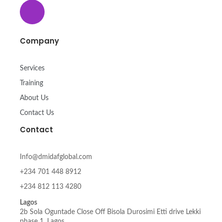
I
F
T
L
Y
n
a
w
i
o
Company
s
c
i
n
u
Services
t
e
t
k
t
Training
About Us
a
b
t
e
u
Contact Us
g
o
e
d
b
Contact
r
o
r
i
e
Info@dmidafglobal.com
+234 701 448 8912
a
k
n
+234 812 113 4280
m
Lagos
2b Sola Oguntade Close Off Bisola Durosimi Etti drive Lekki
phase 1, Lagos