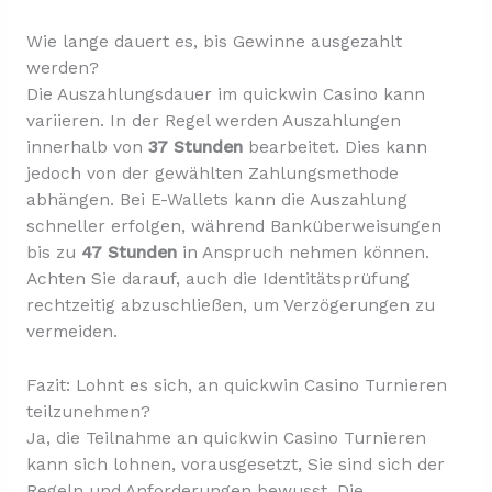
Wie lange dauert es, bis Gewinne ausgezahlt
werden?
Die Auszahlungsdauer im quickwin Casino kann
variieren. In der Regel werden Auszahlungen
innerhalb von
37 Stunden
bearbeitet. Dies kann
jedoch von der gewählten Zahlungsmethode
abhängen. Bei E-Wallets kann die Auszahlung
schneller erfolgen, während Banküberweisungen
bis zu
47 Stunden
in Anspruch nehmen können.
Achten Sie darauf, auch die Identitätsprüfung
rechtzeitig abzuschließen, um Verzögerungen zu
vermeiden.
Fazit: Lohnt es sich, an quickwin Casino Turnieren
teilzunehmen?
Ja, die Teilnahme an quickwin Casino Turnieren
kann sich lohnen, vorausgesetzt, Sie sind sich der
Regeln und Anforderungen bewusst. Die