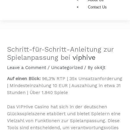
Contact Us
Schritt-für-Schritt-Anleitung zur
Spielanpassung bei
viphive
Leave a Comment
/
Uncategorized
/ By
ok4jt
Auf einen Blick:
96,3% RTP | 35x Umsatzanforderung
| Mindesteinzahlung 10 EUR | Auszahlung in etwa 31
Stunden | Über 1.840 Spiele
Das VIPHive Casino hat sich in der deutschen
Glücksspielszene etabliert und bietet Spielern eine
Vielzahl von Funktionen zur Spielanpassung. Diese
Tools sind entscheidend, um verantwortungsvolles