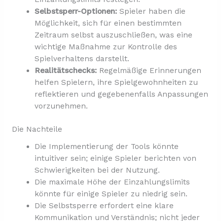
Selbstsperr-Optionen:
Spieler haben die
Möglichkeit, sich für einen bestimmten
Zeitraum selbst auszuschließen, was eine
wichtige Maßnahme zur Kontrolle des
Spielverhaltens darstellt.
Realitätschecks:
Regelmäßige Erinnerungen
helfen Spielern, ihre Spielgewohnheiten zu
reflektieren und gegebenenfalls Anpassungen
vorzunehmen.
Die Nachteile
Die Implementierung der Tools könnte
intuitiver sein; einige Spieler berichten von
Schwierigkeiten bei der Nutzung.
Die maximale Höhe der Einzahlungslimits
könnte für einige Spieler zu niedrig sein.
Die Selbstsperre erfordert eine klare
Kommunikation und Verständnis; nicht jeder