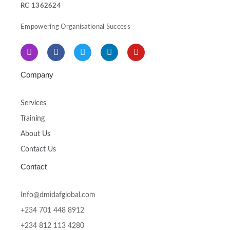
RC 1362624
Empowering Organisational Success
I
F
T
L
Y
n
a
w
i
o
s
c
i
n
u
t
e
t
k
t
Company
a
b
t
e
u
g
o
e
d
b
r
o
r
i
e
Services
a
k
n
m
Training
About Us
Contact Us
Contact
Info@dmidafglobal.com
+234 701 448 8912
+234 812 113 4280