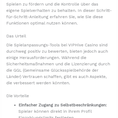
Spielen zu fördern und die Kontrolle über das
eigene Spielverhalten zu behalten. In dieser Schritt-
für-Schritt-Anleitung erfahren Sie, wie Sie diese
Funktionen optimal nutzen können.
Das Urteil
Die Spielanpassungs-Tools bei VIPHive Casino sind
durchweg positiv zu bewerten, bieten jedoch auch
einige Herausforderungen. Während die
Sicherheitsmaßnahmen und die Lizenzierung durch
die GGL (Gemeinsame Glücksspielbehörde der
Länder) Vertrauen schaffen, gibt es auch Aspekte,
die verbessert werden könnten.
Die Vorteile
Einfacher Zugang zu Selbstbeschränkungen:
Spieler können direkt in ihrem Profil
Einzahlungslimits festlegen.