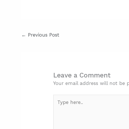
←
Previous Post
Leave a Comment
Your email address will not be 
Type
here..