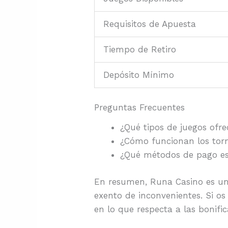
Requisitos de Apuesta
Tiempo de Retiro
Depósito Mínimo
Preguntas Frecuentes
¿Qué tipos de juegos ofr
¿Cómo funcionan los tor
¿Qué métodos de pago es
En resumen, Runa Casino es una 
exento de inconvenientes. Si os
en lo que respecta a las bonific