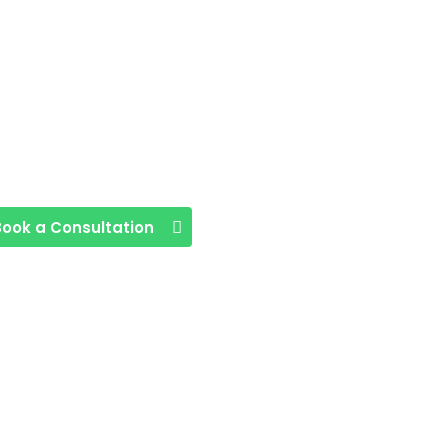
Book a Consultation