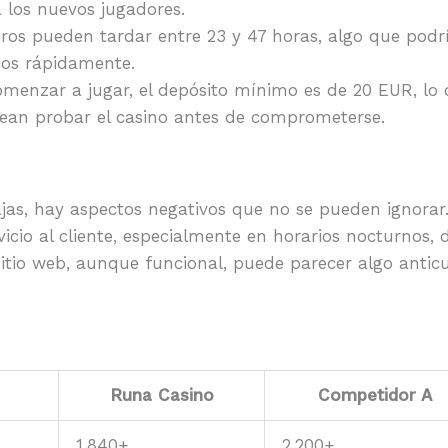
 los nuevos jugadores.
iros pueden tardar entre 23 y 47 horas, algo que podrí
dos rápidamente.
menzar a jugar, el depósito mínimo es de 20 EUR, lo 
ean probar el casino antes de comprometerse.
jas, hay aspectos negativos que no se pueden ignorar
icio al cliente, especialmente en horarios nocturnos,
l sitio web, aunque funcional, puede parecer algo ant
Runa Casino
Competidor A
1,840+
2,200+