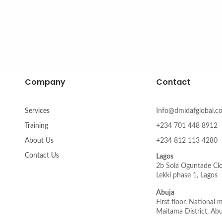
Company
Contact
Services
Info@dmidafglobal.c
Training
+234 701 448 8912
About Us
+234 812 113 4280
Contact Us
Lagos
2b Sola Oguntade Clos
Lekki phase 1, Lagos
Abuja
First floor, National 
Maitama District, Abu