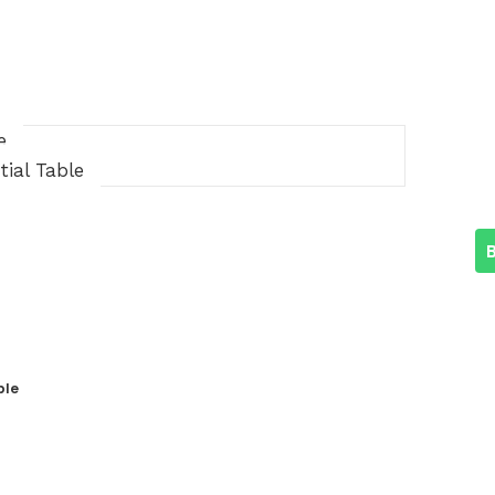
e
tial Table
ble