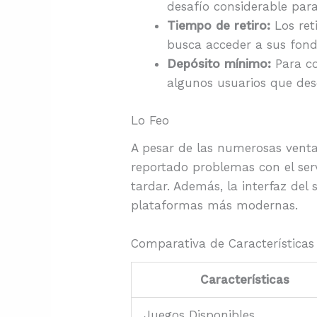
desafío considerable para
Tiempo de retiro:
Los ret
busca acceder a sus fon
Depósito mínimo:
Para co
algunos usuarios que des
Lo Feo
A pesar de las numerosas venta
reportado problemas con el serv
tardar. Además, la interfaz de
plataformas más modernas.
Comparativa de Características
Características
Juegos Disponibles