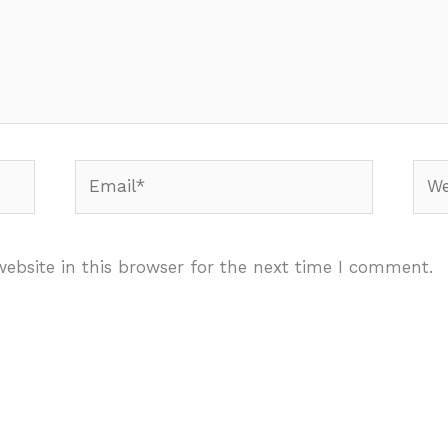
Email*
Webs
ebsite in this browser for the next time I comment.