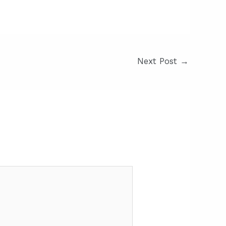
Next Post
→