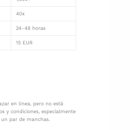
40x
24-48 horas
15 EUR
zar en línea, pero no está
nos y condiciones, especialmente
ner un par de manchas.