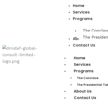
Skip
Home
to
Services
content
Programs
The Conclav
The Presiden
About Us
Contact Us
Home
Services
Programs
The Conclave
The Presidential Ta
About Us
Contact Us