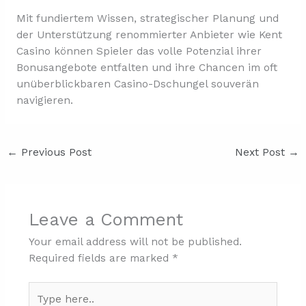
Mit fundiertem Wissen, strategischer Planung und
der Unterstützung renommierter Anbieter wie Kent
Casino können Spieler das volle Potenzial ihrer
Bonusangebote entfalten und ihre Chancen im oft
unüberblickbaren Casino-Dschungel souverän
navigieren.
←
Previous Post
Next Post
→
Leave a Comment
Your email address will not be published.
Required fields are marked
*
Type
here..