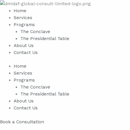
Skip
to
Home
content
Services
Programs
The Conclave
The Presidential Table
About Us
Contact Us
Home
Services
Programs
The Conclave
The Presidential Table
About Us
Contact Us
Book a Consultation