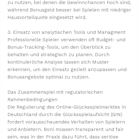
zu nutzen, bei denen die Gewinnchancen hoch sind,
während Bonusgeld besser bei Spielen mit niedriger
Hausvorteilquote eingesetzt wird.
3. Einsatz von analytischen Tools und Managment
Professionelle Spieler verwenden oft Budget- und
Bonus-Tracking-Tools, um den Überblick zu
behalten und strategisch zu planen. Durch
kontinuierliche Analyse lassen sich Muster
erkennen, um den Einsatz gezielt anzupassen und
Bonusangebote optimal zu nutzen.
Das Zusammenspiel mit regulatorischen
Rahmenbedingungen
Die Regulierung des Online-Glücksspielmarktes in
Deutschland durch die Glücksspielaufsicht (GIN)
fordert vorausschauendes Verhalten von Spielern
und Anbietern. Boni müssen transparent und fair
sein, was in der Praxis dazu führt, dass seriöse