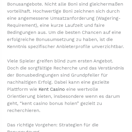
Bonusangebote. Nicht alle Boni sind gleichermaßen
vorteilhaft. Hochwertige Boni zeichnen sich durch
eine angemessene Umsatzanforderung (Wagering-
Requirement), eine kurze Laufzeit und faire
Bedingungen aus. Um die besten Chancen auf eine
erfolgreiche Bonusumsetzung zu haben, ist die
Kenntnis spezifischer Anbieterprofile unverzichtbar.
Viele Spieler greifen blind zum ersten Angebot.
Doch die sorgfältige Recherche und das Verständnis
der Bonusbedingungen sind Grundpfeiler für
nachhaltigen Erfolg. Dabei kann eine gezielte
Plattform wie
Kent Casino
eine wertvolle
Orientierung bieten, insbesondere wenn es darum
geht, “kent casino bonus holen” gezielt zu
recherchieren.
Das richtige Vorgehen: Strategien für die
Bonusnutzung