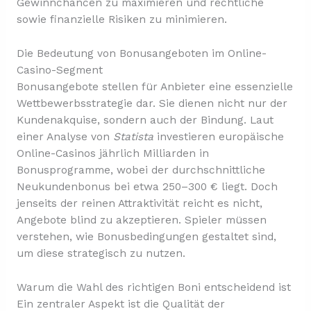
Gewinnchancen zu maximieren und rechtliche
sowie finanzielle Risiken zu minimieren.
Die Bedeutung von Bonusangeboten im Online-
Casino-Segment
Bonusangebote stellen für Anbieter eine essenzielle
Wettbewerbsstrategie dar. Sie dienen nicht nur der
Kundenakquise, sondern auch der Bindung. Laut
einer Analyse von
Statista
investieren europäische
Online-Casinos jährlich Milliarden in
Bonusprogramme, wobei der durchschnittliche
Neukundenbonus bei etwa 250–300 € liegt. Doch
jenseits der reinen Attraktivität reicht es nicht,
Angebote blind zu akzeptieren. Spieler müssen
verstehen, wie Bonusbedingungen gestaltet sind,
um diese strategisch zu nutzen.
Warum die Wahl des richtigen Boni entscheidend ist
Ein zentraler Aspekt ist die Qualität der