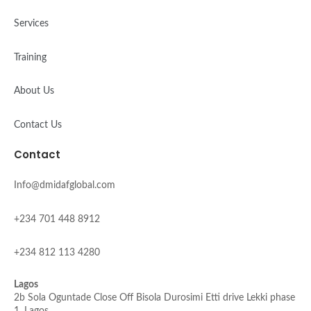
Services
Training
About Us
Contact Us
Contact
Info@dmidafglobal.com
+234 701 448 8912
+234 812 113 4280
Lagos
2b Sola Oguntade Close Off Bisola Durosimi Etti drive Lekki phase
1, Lagos