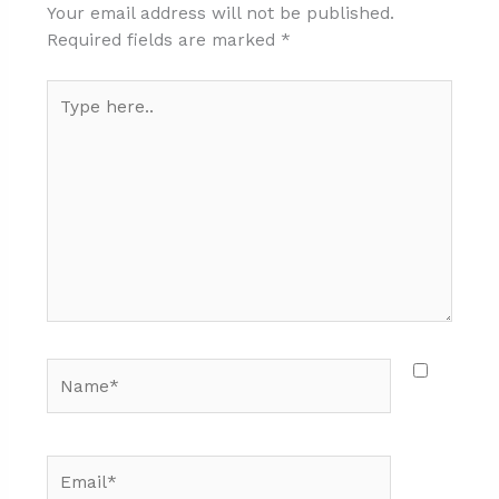
Your email address will not be published.
Required fields are marked
*
Type
here..
Name*
Email*