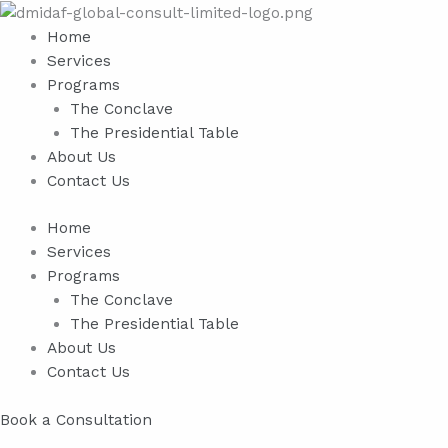
Skip
to
Home
content
Services
Programs
The Conclave
The Presidential Table
About Us
Contact Us
Home
Services
Programs
The Conclave
The Presidential Table
About Us
Contact Us
Book a Consultation