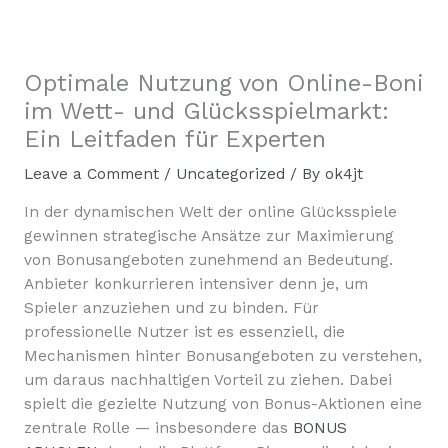
Optimale Nutzung von Online-Boni
im Wett- und Glücksspielmarkt:
Ein Leitfaden für Experten
Leave a Comment
/
Uncategorized
/ By
ok4jt
In der dynamischen Welt der online Glücksspiele
gewinnen strategische Ansätze zur Maximierung
von Bonusangeboten zunehmend an Bedeutung.
Anbieter konkurrieren intensiver denn je, um
Spieler anzuziehen und zu binden. Für
professionelle Nutzer ist es essenziell, die
Mechanismen hinter Bonusangeboten zu verstehen,
um daraus nachhaltigen Vorteil zu ziehen. Dabei
spielt die gezielte Nutzung von Bonus-Aktionen eine
zentrale Rolle — insbesondere das
BONUS