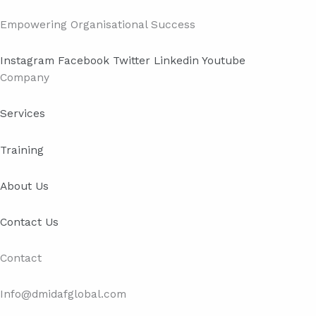
Empowering Organisational Success
Instagram
Facebook
Twitter
Linkedin
Youtube
Company
Services
Training
About Us
Contact Us
Contact
Info@dmidafglobal.com