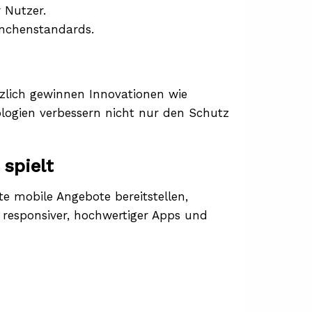
 Nutzer.
anchenstandards.
zlich gewinnen Innovationen wie
logien verbessern nicht nur den Schutz
spielt
te mobile Angebote bereitstellen,
g responsiver, hochwertiger Apps und