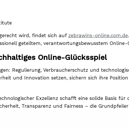
itute
 gerecht wird, findet sich auf
zebrawins-
online.com.de
ssionell geteiltem, verantwortungsbewusstem Online-G
chhaltiges Online-Glücksspiel
gen: Regulierung, Verbraucherschutz und technologis
heit und Innovation setzen, sichern sich ihre Position
chnologischer Exzellenz schafft eine solide Basis für
herheit, Transparenz und Fairness – die Grundpfeiler