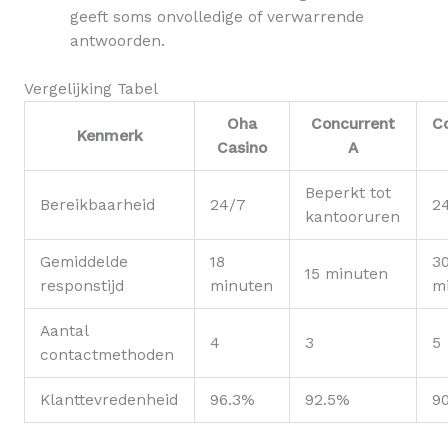
geeft soms onvolledige of verwarrende
antwoorden.
Vergelijking Tabel
Oha
Concurrent
C
Kenmerk
Casino
A
Beperkt tot
Bereikbaarheid
24/7
2
kantooruren
Gemiddelde
18
3
15 minuten
responstijd
minuten
m
Aantal
4
3
5
contactmethoden
Klanttevredenheid
96.3%
92.5%
9