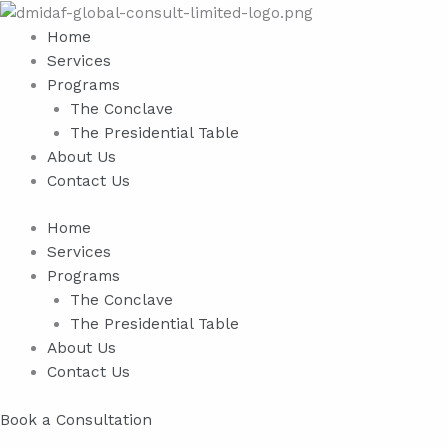
Skip
to
Home
content
Services
Programs
The Conclave
The Presidential Table
About Us
Contact Us
Home
Services
Programs
The Conclave
The Presidential Table
About Us
Contact Us
Book a Consultation