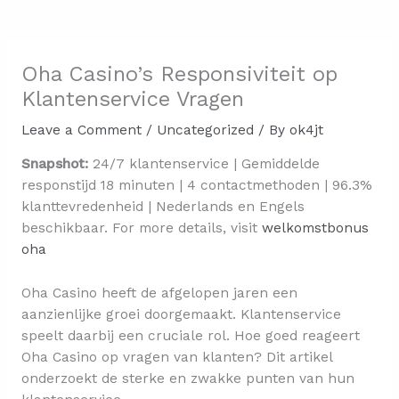
Oha Casino’s Responsiviteit op
Klantenservice Vragen
Leave a Comment
/
Uncategorized
/ By
ok4jt
Snapshot:
24/7 klantenservice | Gemiddelde
responstijd 18 minuten | 4 contactmethoden | 96.3%
klanttevredenheid | Nederlands en Engels
beschikbaar. For more details, visit
welkomstbonus
oha
Oha Casino heeft de afgelopen jaren een
aanzienlijke groei doorgemaakt. Klantenservice
speelt daarbij een cruciale rol. Hoe goed reageert
Oha Casino op vragen van klanten? Dit artikel
onderzoekt de sterke en zwakke punten van hun