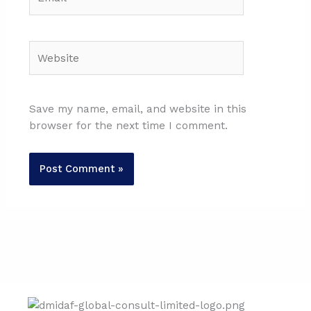
Website
Save my name, email, and website in this
browser for the next time I comment.