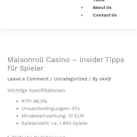
About Us
Contact Us
Maisonroll Casino – Insider Tipps
für Spieler
Leave a Comment
/
Uncategorized
/ By
ok4jt
Wichtige Spezifikationen
RTP: 96,3%
Umsatzbedingungen: 37x
Mindesteinzahlung: 10 EUR
Spielanzahl: ca. 1.840 Spiele