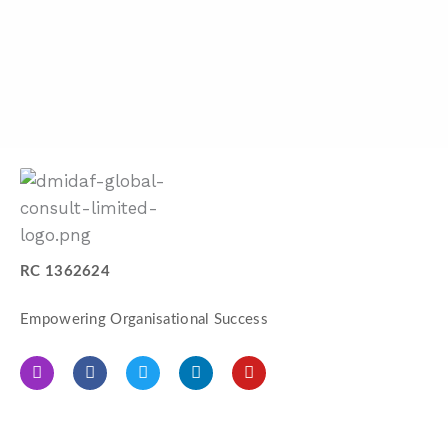
RC 1362624
Empowering Organisational Success
I
F
T
L
Y
n
a
w
i
o
s
c
i
n
u
t
e
t
k
t
a
b
t
e
u
g
o
e
d
b