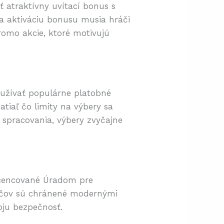
 atraktívny uvítací bonus s
a aktiváciu bonusu musia hráči
omo akcie, ktoré motivujú
yužívať populárne platobné
zatiaľ čo limity na výbery sa
 spracovania, výbery zvyčajne
licencované Úradom pre
ráčov sú chránené modernými
oju bezpečnosť.