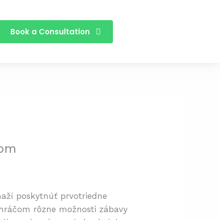
Book a Consultation
kom
naží poskytnúť prvotriedne
a hráčom rôzne možnosti zábavy