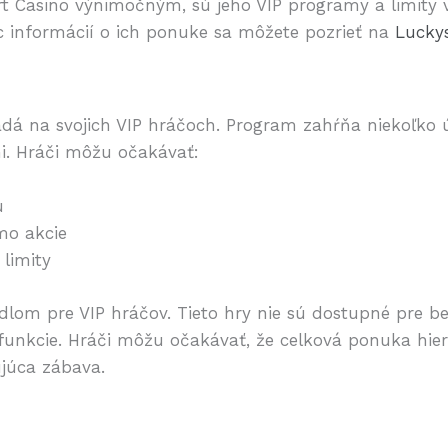
rt Casino výnimočným, sú jeho VIP programy a limity 
ac informácií o ich ponuke sa môžete pozrieť na
Luckys
ladá na svojich VIP hráčoch. Program zahŕňa niekoľko
i. Hráči môžu očakávať:
u
mo akcie
 limity
dlom pre VIP hráčov. Tieto hry nie sú dostupné pre 
funkcie. Hráči môžu očakávať, že celková ponuka hier 
ujúca zábava.