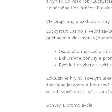
a výhier. Čo však robí Luckysta
najnáročnejších hráčov. Pre vi
VIP programy a exkluzívne hry
Luckystart Casino si veľmi zak
prichádza s vlastnými výhodam
Osobného manažéra účt
Exkluzívne bonusy a pro
Rýchlejšie výbery a vyššie
Exkluzívne hry sú skvelým láka
špeciálne jackpoty a bonusové 
sa zabezpečila čerstvá a vzruš
Bonusy a promo akcie