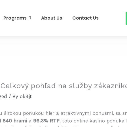
Programs
About Us
Contact Us
 Celkový pohľad na služby zákazní
zed
/ By
ok4jt
u širokou ponukou hier a atraktívnymi bonusmi, sa s
1 840 hrami
a
96.3% RTP
, toto online kasíno ponúk