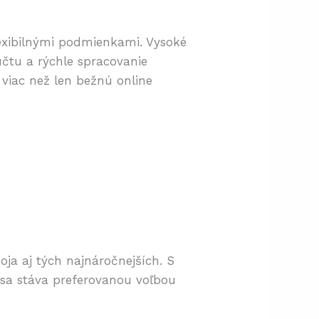
lexibilnými podmienkami. Vysoké
čtu a rýchle spracovanie
 viac než len bežnú online
ja aj tých najnáročnejších. S
 sa stáva preferovanou voľbou