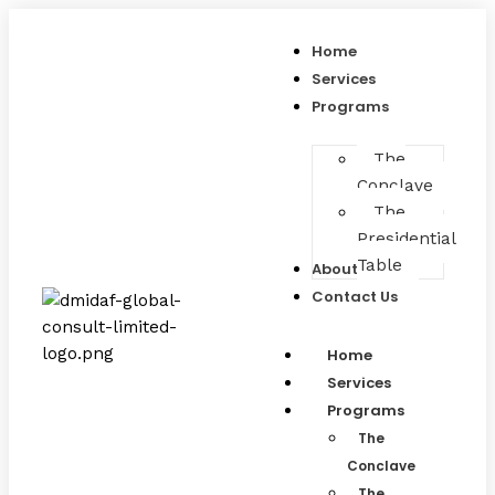
Skip
Type
Name*
Email*
Website
to
here..
Home
content
Services
Programs
The
Conclave
The
Presidential
Table
About Us
Contact Us
Home
Services
Programs
The
Conclave
The