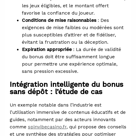
les jeux éligibles, et le montant offert
favorise la confiance du joueur.
Conditions de mise raisonnables
: Des
exigences de mise faibles ou modérées sont
plus susceptibles d’attirer et de fidéliser,
évitant la frustration ou la déception.
Expiration appropriée
: La durée de validité
du bonus doit être suffisamment longue
pour permettre une expérience optimale,
sans pression excessive.
Intégration intelligente du bonus
sans dépôt : l’étude de cas
Un exemple notable dans l’industrie est
l’utilisation immersive de contenus éducatifs et de
guides, notamment par des acteurs innovants
comme
spinvibecasino.fr
, qui propose des conseils
et une synthèse des stratégies pour optimiser