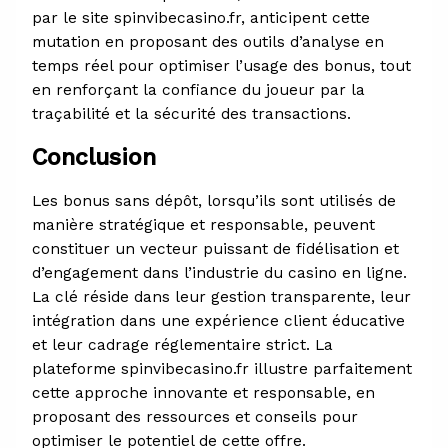
par le site spinvibecasino.fr, anticipent cette
mutation en proposant des outils d’analyse en
temps réel pour optimiser l’usage des bonus, tout
en renforçant la confiance du joueur par la
traçabilité et la sécurité des transactions.
Conclusion
Les bonus sans dépôt, lorsqu’ils sont utilisés de
manière stratégique et responsable, peuvent
constituer un vecteur puissant de fidélisation et
d’engagement dans l’industrie du casino en ligne.
La clé réside dans leur gestion transparente, leur
intégration dans une expérience client éducative
et leur cadrage réglementaire strict. La
plateforme spinvibecasino.fr illustre parfaitement
cette approche innovante et responsable, en
proposant des ressources et conseils pour
optimiser le potentiel de cette offre.