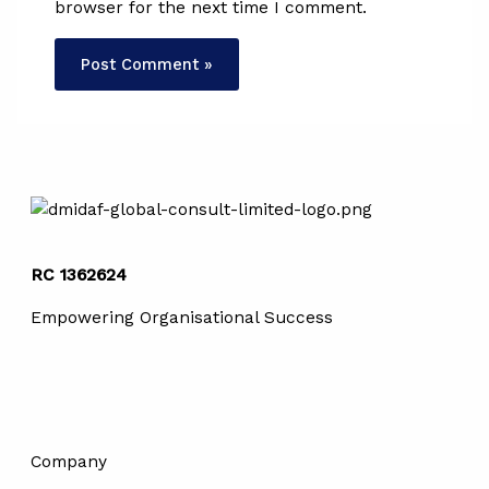
browser for the next time I comment.
RC 1362624
Empowering Organisational Success
I
F
T
L
Y
n
a
w
i
o
s
c
i
n
u
Company