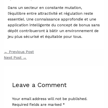
Dans un secteur en constante mutation,
l’équilibre entre attractivité et régulation reste
essentiel. Une connaissance approfondie et une
application intelligente du concept de bonus sans
dépôt contribueront à bâtir un environnement de
jeu plus sécurisé et équitable pour tous.
←
Previous Post
Next Post
→
Leave a Comment
Your email address will not be published.
Required fields are marked
*