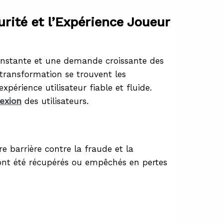
rité et l’Expérience Joueur
constante et une demande croissante des
transformation se trouvent les
périence utilisateur fiable et fluide.
exion
des utilisateurs.
e barrière contre la fraude et la
nt été récupérés ou empêchés en pertes