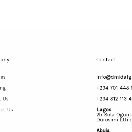
any
Contact
ces
Info@dmidafg
ing
+234 701 448 
t Us
+234 812 113 
ct Us
Lagos
2b Sola Ogunta
Durosimi Etti 
Abuja