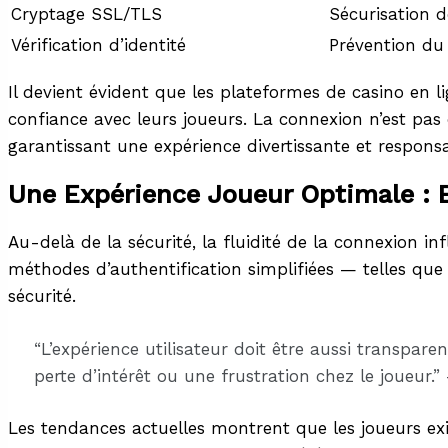
Cryptage SSL/TLS
Sécurisation d
Vérification d’identité
Prévention du 
Il devient évident que les plateformes de casino en l
confiance avec leurs joueurs. La connexion n’est pas
garantissant une expérience divertissante et responsa
Une Expérience Joueur Optimale : En
Au-delà de la sécurité, la fluidité de la connexion i
méthodes d’authentification simplifiées — telles que
sécurité.
“L’expérience utilisateur doit être aussi transpar
perte d’intérêt ou une frustration chez le joueur.
Les tendances actuelles montrent que les joueurs exi