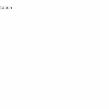
tation