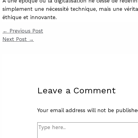
À une époque où la digitalisation ne cesse de redéfin
simplement une nécessité technique, mais une véritab
éthique et innovante.
←
Previous Post
Next Post
→
Leave a Comment
Your email address will not be publishe