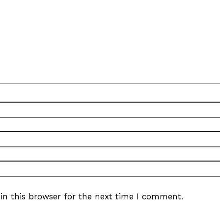
in this browser for the next time I comment.