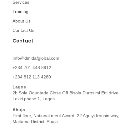
Services
a
k
n
m
Training
About Us
Contact Us
Contact
Info@dmidafglobal.com
+234 701 448 8912
+234 812 113 4280
Lagos
2b Sola Oguntade Close Off Bisola Durosimi Etti drive
Lekki phase 1, Lagos
Abuja
First floor, National merit Award, 22 Aguiyi Ironsin way,
Maitama District, Abuja