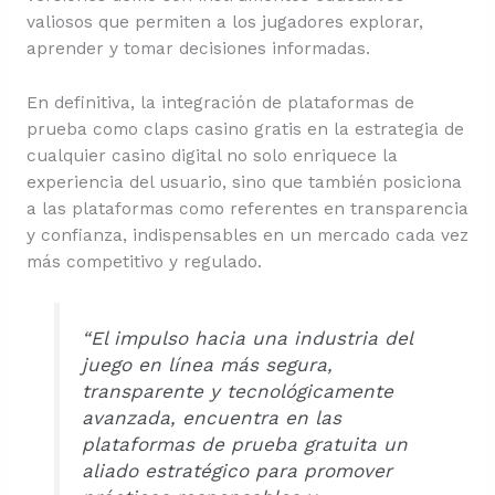
valiosos que permiten a los jugadores explorar,
aprender y tomar decisiones informadas.
En definitiva, la integración de plataformas de
prueba como claps casino gratis en la estrategia de
cualquier casino digital no solo enriquece la
experiencia del usuario, sino que también posiciona
a las plataformas como referentes en transparencia
y confianza, indispensables en un mercado cada vez
más competitivo y regulado.
“El impulso hacia una industria del
juego en línea más segura,
transparente y tecnológicamente
avanzada, encuentra en las
plataformas de prueba gratuita un
aliado estratégico para promover