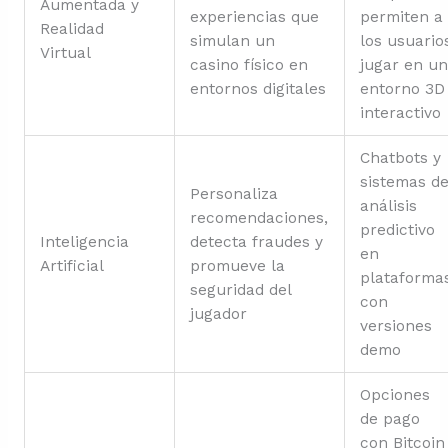
Aumentada y
experiencias que
permiten a
Realidad
simulan un
los usuario
Virtual
casino físico en
jugar en u
entornos digitales
entorno 3D
interactivo
Chatbots y
sistemas d
Personaliza
análisis
recomendaciones,
predictivo
Inteligencia
detecta fraudes y
en
Artificial
promueve la
plataforma
seguridad del
con
jugador
versiones
demo
Opciones
de pago
con Bitcoin