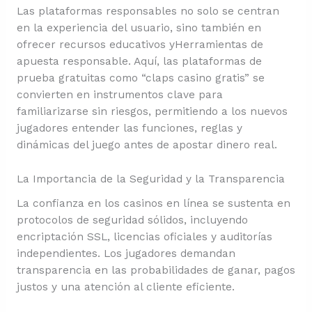
Las plataformas responsables no solo se centran
en la experiencia del usuario, sino también en
ofrecer recursos educativos yHerramientas de
apuesta responsable. Aquí, las plataformas de
prueba gratuitas como “claps casino gratis” se
convierten en instrumentos clave para
familiarizarse sin riesgos, permitiendo a los nuevos
jugadores entender las funciones, reglas y
dinámicas del juego antes de apostar dinero real.
La Importancia de la Seguridad y la Transparencia
La confianza en los casinos en línea se sustenta en
protocolos de seguridad sólidos, incluyendo
encriptación SSL, licencias oficiales y auditorías
independientes. Los jugadores demandan
transparencia en las probabilidades de ganar, pagos
justos y una atención al cliente eficiente.