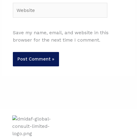
Website
Save my name, email, and website in this
browser for the next time I comment.