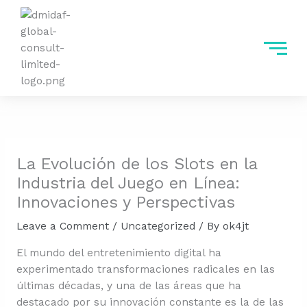
Skip
to
content
La Evolución de los Slots en la
Industria del Juego en Línea:
Innovaciones y Perspectivas
Leave a Comment
/
Uncategorized
/ By
ok4jt
El mundo del entretenimiento digital ha
experimentado transformaciones radicales en las
últimas décadas, y una de las áreas que ha
destacado por su innovación constante es la de las