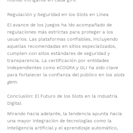
Regulación y Seguridad en los Slots en Línea
El avance de los juegos ha ido acompañado de
regulaciones más estrictas para proteger a los
usuarios. Las plataformas confiables, incluyendo
aquellas recomendadas en sitios especializados,
cumplen con altos estándares de seguridad y
transparencia. La certificación por entidades
independientes como eCOGRA y GLI ha sido clave
para fortalecer la confianza del público en los
slots
gem
.
Conclusión: El Futuro de los Slots en la Industria
Digital
Mirando hacia adelante, la tendencia apunta hacia
una mayor integración de tecnologías como la
inteligencia artificial y el aprendizaje automático,