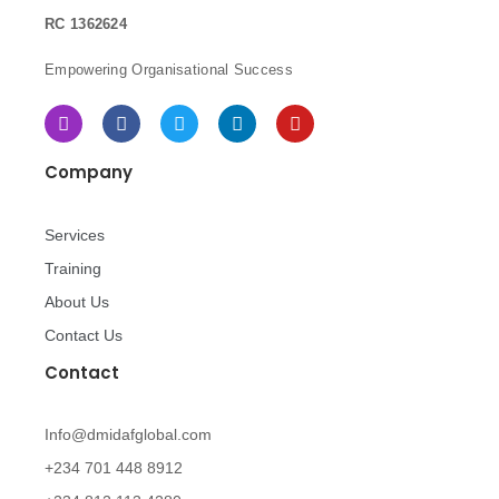
RC 1362624
Empowering Organisational Success
I
F
T
L
Y
n
a
w
i
o
s
c
i
n
u
t
e
t
k
t
Company
a
b
t
e
u
g
o
e
d
b
r
o
r
i
e
Services
a
k
n
m
Training
About Us
Contact Us
Contact
Info@dmidafglobal.com
+234 701 448 8912