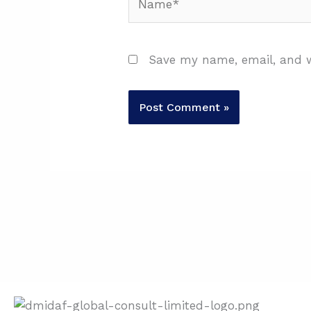
Save my name, email, and w