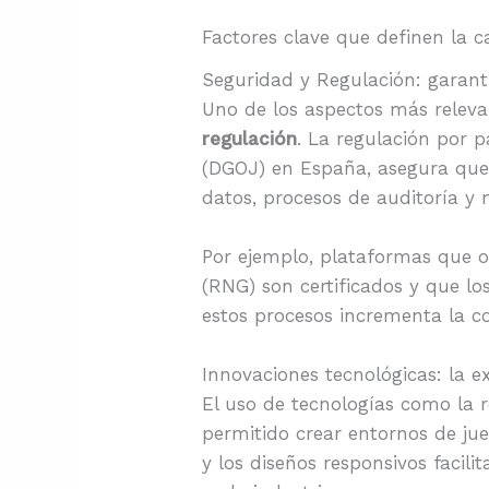
Factores clave que definen la c
Seguridad y Regulación: garant
Uno de los aspectos más relevan
regulación
. La regulación por 
(DGOJ) en España, asegura que 
datos, procesos de auditoría y
Por ejemplo, plataformas que ob
(RNG) son certificados y que lo
estos procesos incrementa la co
Innovaciones tecnológicas: la e
El uso de tecnologías como la re
permitido crear entornos de jue
y los diseños responsivos facili