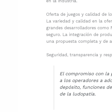
en la industria.
Oferta de juegos y calidad de l
La variedad y calidad en la ofe
grandes desarrolladores como N
seguro. La integración de prod
una propuesta completa y de alt
Seguridad, transparencia y resp
El compromiso con la p
a los operadores a ado
depósito, funciones d
de la ludopatía.