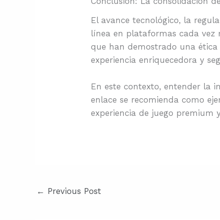
Conclusión: La consolidación d
El avance tecnológico, la regul
línea en plataformas cada vez 
que han demostrado una ética p
experiencia enriquecedora y seg
En este contexto, entender la 
enlace se recomienda como eje
experiencia de juego premium y
←
Previous Post