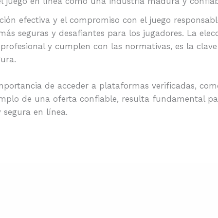
el juego en línea como una industria madura y confia
ación efectiva y el compromiso con el juego responsabl
más seguras y desafiantes para los jugadores. La elec
rofesional y cumplen con las normativas, es la clave
ura.
importancia de acceder a plataformas verificadas, co
mplo de una oferta confiable, resulta fundamental p
 segura en línea.