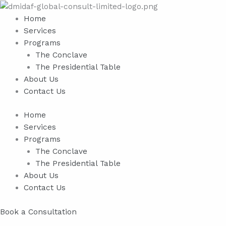
Skip
to
Home
content
Services
Programs
The Conclave
The Presidential Table
About Us
Contact Us
Home
Services
Programs
The Conclave
The Presidential Table
About Us
Contact Us
Book a Consultation