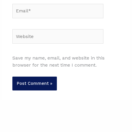
Email*
Website
Save my name, email, and website in this
browser for the next time I comment.