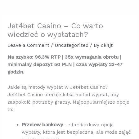
Jet4bet Casino – Co warto
wiedzieć o wypłatach?
Leave a Comment
/
Uncategorized
/ By
ok4jt
Na szybko: 96.3% RTP | 35x wymagania obrotu |
minimalny depozyt 50 PLN | czas wypłaty 23-47
godzin.
Jakie są metody wypłat w Jet4bet Casino?
Jet4bet Casino oferuje kilka metod wypłat, aby
zaspokoić potrzeby graczy. Najpopularniejsze opcje
to:
Przelew bankowy
– standardowa opcja
wypłaty, która jest bezpieczna, ale może zająć