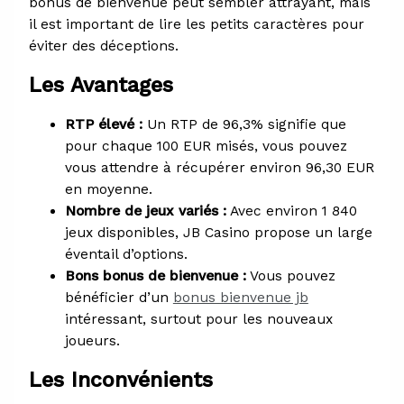
bonus de bienvenue peut sembler attrayant, mais
il est important de lire les petits caractères pour
éviter des déceptions.
Les Avantages
RTP élevé :
Un RTP de 96,3% signifie que
pour chaque 100 EUR misés, vous pouvez
vous attendre à récupérer environ 96,30 EUR
en moyenne.
Nombre de jeux variés :
Avec environ 1 840
jeux disponibles, JB Casino propose un large
éventail d’options.
Bons bonus de bienvenue :
Vous pouvez
bénéficier d’un
bonus bienvenue jb
intéressant, surtout pour les nouveaux
joueurs.
Les Inconvénients