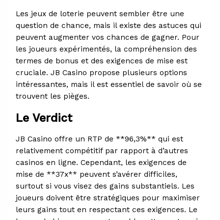
Les jeux de loterie peuvent sembler être une
question de chance, mais il existe des astuces qui
peuvent augmenter vos chances de gagner. Pour
les joueurs expérimentés, la compréhension des
termes de bonus et des exigences de mise est
cruciale. JB Casino propose plusieurs options
intéressantes, mais il est essentiel de savoir où se
trouvent les pièges.
Le Verdict
JB Casino offre un RTP de **96,3%** qui est
relativement compétitif par rapport à d’autres
casinos en ligne. Cependant, les exigences de
mise de **37x** peuvent s’avérer difficiles,
surtout si vous visez des gains substantiels. Les
joueurs doivent être stratégiques pour maximiser
leurs gains tout en respectant ces exigences. Le