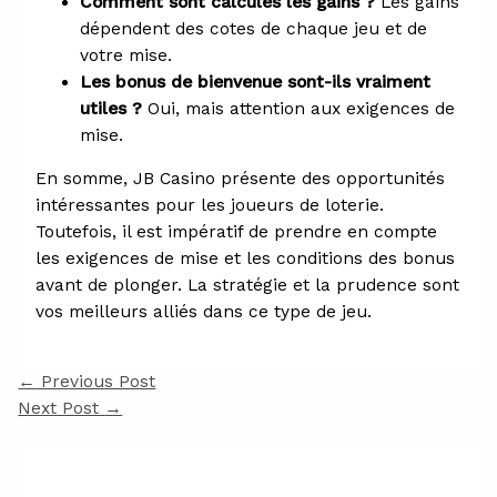
Comment sont calculés les gains ?
Les gains
dépendent des cotes de chaque jeu et de
votre mise.
Les bonus de bienvenue sont-ils vraiment
utiles ?
Oui, mais attention aux exigences de
mise.
En somme, JB Casino présente des opportunités
intéressantes pour les joueurs de loterie.
Toutefois, il est impératif de prendre en compte
les exigences de mise et les conditions des bonus
avant de plonger. La stratégie et la prudence sont
vos meilleurs alliés dans ce type de jeu.
←
Previous Post
Next Post
→