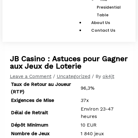
Presidential
Table
About Us
Contact Us
JB Casino : Astuces pour Gagner
aux Jeux de Loterie
Leave a Comment
/
Uncategorized
/ By
ok4jt
Taux de Retour au Joueur
96,3%
(RTP)
Exigences de Mise
37x
Environ 23-47
Délai de Retrait
heures
Dépôt Minimum
10 EUR
Nombre de Jeux
1 840 jeux