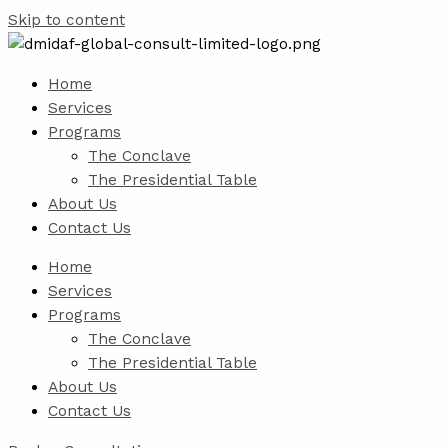
Skip to content
Home
Services
Programs
The Conclave
The Presidential Table
About Us
Contact Us
Home
Services
Programs
The Conclave
The Presidential Table
About Us
Contact Us