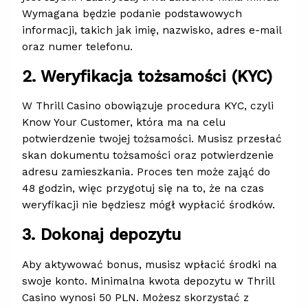
Wymagana będzie podanie podstawowych
informacji, takich jak imię, nazwisko, adres e-mail
oraz numer telefonu.
2. Weryfikacja tożsamości (KYC)
W Thrill Casino obowiązuje procedura KYC, czyli
Know Your Customer, która ma na celu
potwierdzenie twojej tożsamości. Musisz przesłać
skan dokumentu tożsamości oraz potwierdzenie
adresu zamieszkania. Proces ten może zająć do
48 godzin, więc przygotuj się na to, że na czas
weryfikacji nie będziesz mógł wypłacić środków.
3. Dokonaj depozytu
Aby aktywować bonus, musisz wpłacić środki na
swoje konto. Minimalna kwota depozytu w Thrill
Casino wynosi 50 PLN. Możesz skorzystać z