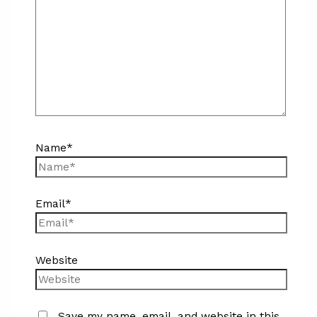
Name*
Email*
Website
Save my name, email, and website in this