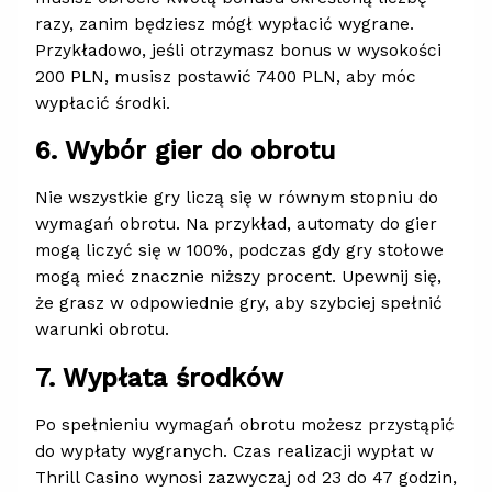
razy, zanim będziesz mógł wypłacić wygrane.
Przykładowo, jeśli otrzymasz bonus w wysokości
200 PLN, musisz postawić 7400 PLN, aby móc
wypłacić środki.
6. Wybór gier do obrotu
Nie wszystkie gry liczą się w równym stopniu do
wymagań obrotu. Na przykład, automaty do gier
mogą liczyć się w 100%, podczas gdy gry stołowe
mogą mieć znacznie niższy procent. Upewnij się,
że grasz w odpowiednie gry, aby szybciej spełnić
warunki obrotu.
7. Wypłata środków
Po spełnieniu wymagań obrotu możesz przystąpić
do wypłaty wygranych. Czas realizacji wypłat w
Thrill Casino wynosi zazwyczaj od 23 do 47 godzin,