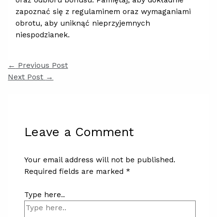
oraz odbioru bonusu. Pamiętaj, aby dokładnie
zapoznać się z regulaminem oraz wymaganiami
obrotu, aby uniknąć nieprzyjemnych
niespodzianek.
←
Previous Post
Next Post
→
Leave a Comment
Your email address will not be published.
Required fields are marked
*
Type here..