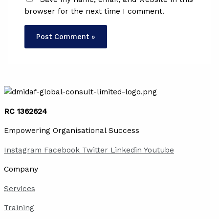
browser for the next time I comment.
RC 1362624
Empowering Organisational Success
Instagram
Facebook
Twitter
Linkedin
Youtube
Company
Services
Training