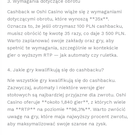
3. Wymagania dotyczące obrotu
Cashback w Oshi Casino wiąże się z wymaganiami
dotyczącymi obrotu, które wynoszą **35x**.
Oznacza to, że jeśli otrzymasz 100 PLN cashbacku,
musisz obrócić tę kwotę 35 razy, co daje 3 500 PLN.
Warto zaplanować swoje zakłady oraz gry, aby
spełnić te wymagania, szczególnie w kontekście
gier o wyższym RTP — jak automaty czy ruletka.
4. Jakie gry kwalifikują się do cashbacku?
Nie wszystkie gry kwalifikują się do cashbacku.
Zazwyczaj, automaty i niektóre wersje gier
stołowych są najbardziej przyjazne dla zwrotu. Oshi
Casino oferuje **około 1,840 gier**, z których wiele
ma **RTP** na poziomie **96,3%**. Warto zwrócić
uwagę na gry, które maja najwyższy procent zwrotu,
aby maksymalizować swoje szanse na zysk.