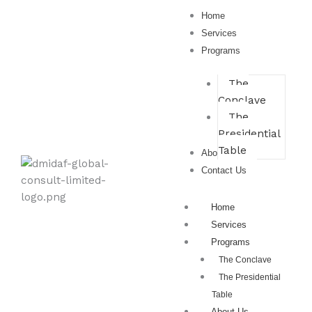
Skip
Home
to
Services
content
Programs
The
Conclave
The
Presidential
Table
About Us
Contact Us
Home
Services
Programs
The Conclave
The Presidential
Table
About Us