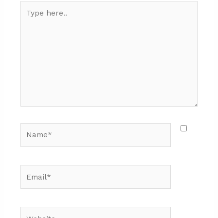
Type
here..
Name*
Email*
Website