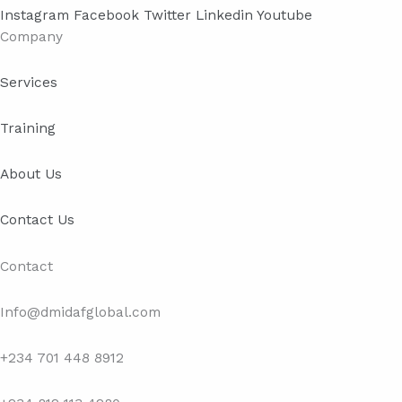
Instagram
Facebook
Twitter
Linkedin
Youtube
Company
Services
Training
About Us
Contact Us
Contact
Info@dmidafglobal.com
+234 701 448 8912