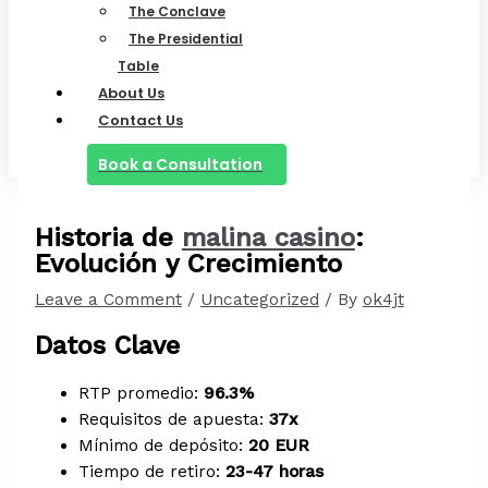
The Conclave
The Presidential
Table
About Us
Contact Us
Book a Consultation
Historia de
malina casino
:
Evolución y Crecimiento
Leave a Comment
/
Uncategorized
/ By
ok4jt
Datos Clave
RTP promedio:
96.3%
Requisitos de apuesta:
37x
Mínimo de depósito:
20 EUR
Tiempo de retiro:
23-47 horas