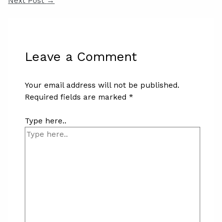
Next Post
→
Leave a Comment
Your email address will not be published.
Required fields are marked
*
Type here..