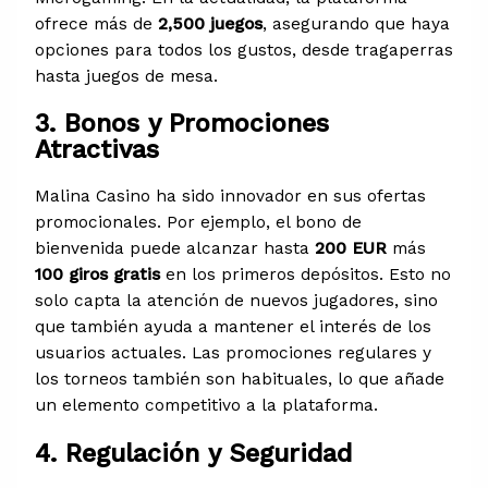
ofrece más de
2,500 juegos
, asegurando que haya
opciones para todos los gustos, desde tragaperras
hasta juegos de mesa.
3. Bonos y Promociones
Atractivas
Malina Casino ha sido innovador en sus ofertas
promocionales. Por ejemplo, el bono de
bienvenida puede alcanzar hasta
200 EUR
más
100 giros gratis
en los primeros depósitos. Esto no
solo capta la atención de nuevos jugadores, sino
que también ayuda a mantener el interés de los
usuarios actuales. Las promociones regulares y
los torneos también son habituales, lo que añade
un elemento competitivo a la plataforma.
4. Regulación y Seguridad