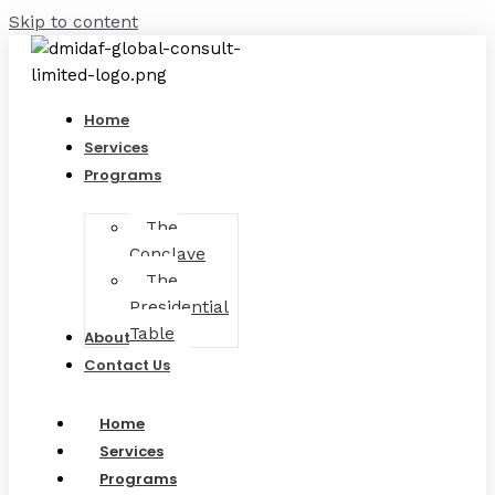
Skip to content
Home
Services
Programs
The
Conclave
The
Presidential
Table
About Us
Contact Us
Home
Services
Programs