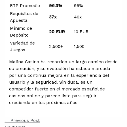
RTP Promedio
96.3%
96%
Requisitos de
37x
40x
Apuesta
Mínimo de
20 EUR
10 EUR
Depósito
Variedad de
2,500+
1,500
Juegos
Malina Casino ha recorrido un largo camino desde
su creación, y su evolución ha estado marcada
por una continua mejora en la experiencia del
usuario y la seguridad. Sin duda, es un
competidor fuerte en el mercado español de
casinos online y parece listo para seguir
creciendo en los próximos años.
←
Previous Post