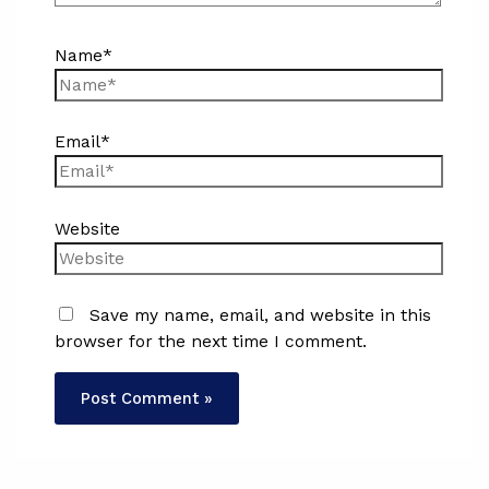
Name*
Email*
Website
Save my name, email, and website in this
browser for the next time I comment.