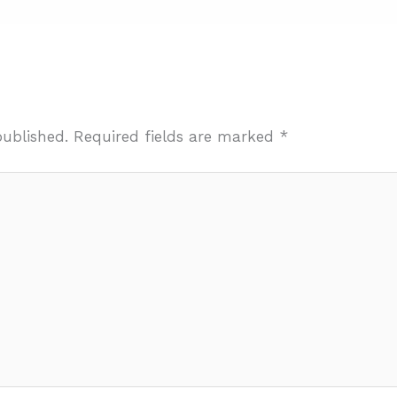
published.
Required fields are marked
*