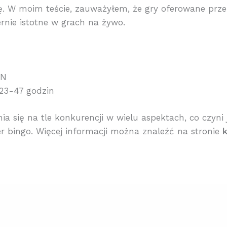
ę. W moim teście, zauważyłem, że gry oferowane prz
ernie istotne w grach na żywo.
LN
 23-47 godzin
ia się na tle konkurencji w wielu aspektach, co czyni 
er bingo. Więcej informacji można znaleźć na stronie