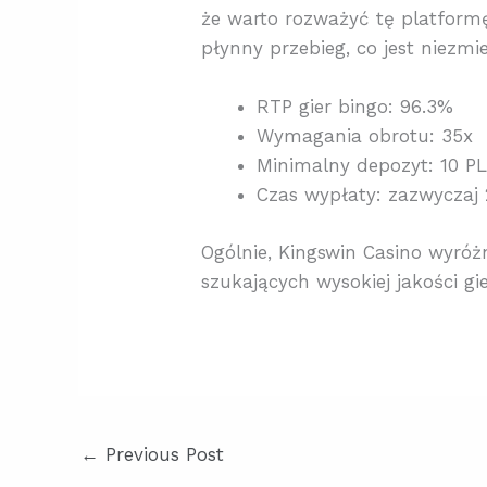
że warto rozważyć tę platform
płynny przebieg, co jest niezmi
RTP gier bingo: 96.3%
Wymagania obrotu: 35x
Minimalny depozyt: 10 P
Czas wypłaty: zazwyczaj
Ogólnie, Kingswin Casino wyróżn
szukających wysokiej jakości gi
←
Previous Post