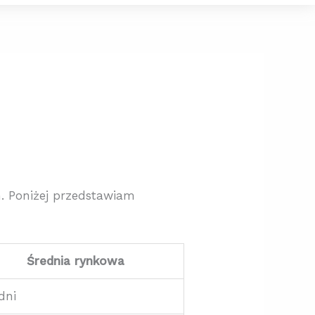
h. Poniżej przedstawiam
Średnia rynkowa
dni