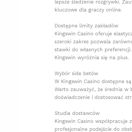
lepsze śledzenie rozgrywki. Za
kluczowe dla graczy online.
Dostępne limity zakładów
Kingswin Casino oferuje elastyc
szeroki zakres pozwala zarówn
stawki do własnych preferencji
Kingswin wyróżnia się na plus.
Wybór side betów
W Kingswin Casino dostępne s
Warto zauważyć, że średnia w b
doświadczenie i dostosować str
Studia dostawców
Kingswin Casino współpracuj
profesjonalne podejście do obsł