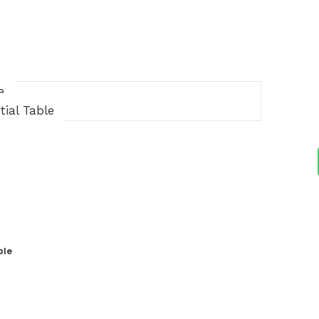
e
tial Table
ble