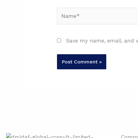
Name*
Save my name, email, and w
Comp