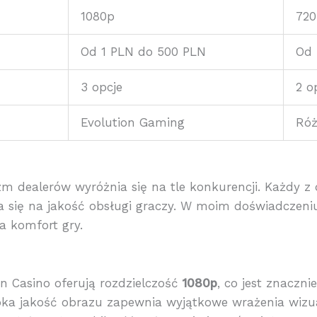
1080p
72
Od 1 PLN do 500 PLN
Od 
3 opcje
2 o
Evolution Gaming
Róż
zm dealerów wyróżnia się na tle konkurencji. Każdy z 
 się na jakość obsługi graczy. W moim doświadczeniu
a komfort gry.
in Casino oferują rozdzielczość
1080p
, co jest znaczn
ka jakość obrazu zapewnia wyjątkowe wrażenia wizu