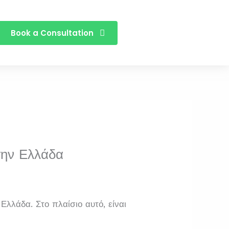
Book a Consultation
την Ελλάδα
Ελλάδα. Στο πλαίσιο αυτό, είναι