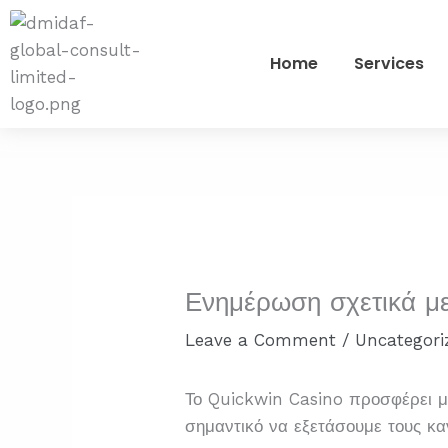
Skip
to
Home
Services
content
Ενημέρωση σχετικά με
Leave a Comment
/
Uncategori
Το Quickwin Casino προσφέρει μια
σημαντικό να εξετάσουμε τους κα