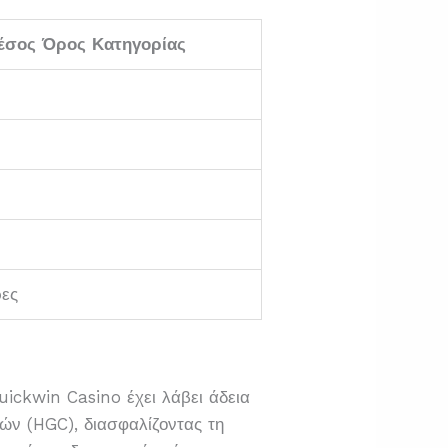
έσος Όρος Κατηγορίας
ες
uickwin Casino έχει λάβει άδεια
ών (HGC), διασφαλίζοντας τη