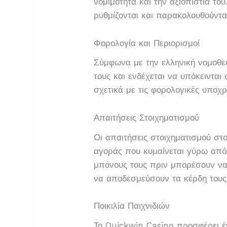
νομιμότητα και την αξιοπιστία το
ρυθμίζονται και παρακολουθούντα
Φορολογία και Περιορισμοί
Σύμφωνα με την ελληνική νομοθεσ
τους και ενδέχεται να υπόκειντα
σχετικά με τις φορολογικές υποχ
Απαιτήσεις Στοιχηματισμού
Οι απαιτήσεις στοιχηματισμού στο
αγοράς που κυμαίνεται γύρω από τ
μπόνους τους πριν μπορέσουν να 
να αποδεσμεύσουν τα κέρδη τους 
Ποικιλία Παιχνιδιών
Το Quickwin Casino προσφέρει έ