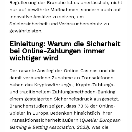
Regulierung der Branche ist es unerlässlich, nicht
nur auf bewährte Maßnahmen, sondern auch auf
innovative Ansätze zu setzen, um
Spielersicherheit und Verbraucherschutz zu
gewährleisten.
Einleitung: Warum die Sicherheit
bei Online-Zahlungen immer
wichtiger wird
Der rasante Anstieg der Online-Casinos und die
damit verbundene Zunahme an Transaktionen
haben das Kryptowährungs-, Krypto-Zahlungs-
und traditionellem Zahlungsmethoden-Banking
einem gesteigerten Sicherheitsdruck ausgesetzt.
Branchenstudien zeigen, dass 73 % der Online-
Spieler in Europa Bedenken hinsichtlich ihrer
Transaktionssicherheit äußern (
Quelle: European
Gaming & Betting Association, 2023
), was die