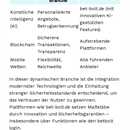
Branche
bet-bolt.de (mit
Künstliche
Personalisierte
innovativen KI-
Intelligenz
Angebote,
gestützten
(KI)
Betrugserkennung
Features)
Sicherere
Aufstrebende
Blockchain
Transaktionen,
Plattformen
Transparenz
Mobile
Flexibilität,
Alle führenden
Wetten
Reichweite
Anbieter
In dieser dynamischen Branche ist die Integration
modernster Technologien und die Einhaltung
strenger Sicherheitsstandards entscheidend, um
das Vertrauen der Nutzer zu gewinnen.
Plattformen wie bet-bolt.de setzen Maßstäbe
durch Innovation und Sicherheitsgarantien –
insbesondere über Funktionen wie den betbolt
login.