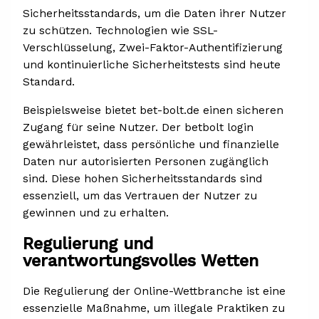
Sicherheitsstandards, um die Daten ihrer Nutzer
zu schützen. Technologien wie SSL-
Verschlüsselung, Zwei-Faktor-Authentifizierung
und kontinuierliche Sicherheitstests sind heute
Standard.
Beispielsweise bietet bet-bolt.de einen sicheren
Zugang für seine Nutzer. Der betbolt login
gewährleistet, dass persönliche und finanzielle
Daten nur autorisierten Personen zugänglich
sind. Diese hohen Sicherheitsstandards sind
essenziell, um das Vertrauen der Nutzer zu
gewinnen und zu erhalten.
Regulierung und
verantwortungsvolles Wetten
Die Regulierung der Online-Wettbranche ist eine
essenzielle Maßnahme, um illegale Praktiken zu