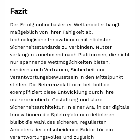
Fazit
Der Erfolg onlinebasierter Wettanbieter hängt
maßgeblich von ihrer Fähigkeit ab,
technologische Innovationen mit höchsten
Sicherheitsstandards zu verbinden. Nutzer
verlangen zunehmend nach Plattformen, die nicht
nur spannende Wettmöglichkeiten bieten,
sondern auch Vertrauen, Sicherheit und
Verantwortungsbewusstsein in den Mittelpunkt
stellen. Die Referenzplattform bet-bolt.de
exemplifiziert diese Entwicklung durch ihre
nutzerorientierte Gestaltung und klare
Sicherheitsarchitektur. In einer Ära, in der digitale
Innovationen die Spielregeln neu definieren,
bleibt die Wahl des sicheren, regulierten
Anbieters der entscheidende Faktor für ein
verantwortungsvolles und zugleich