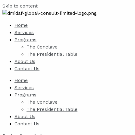
Skip to content
Home
Services
Programs
The Conclave
The Presidential Table
About Us
Contact Us
Home
Services
Programs
The Conclave
The Presidential Table
About Us
Contact Us