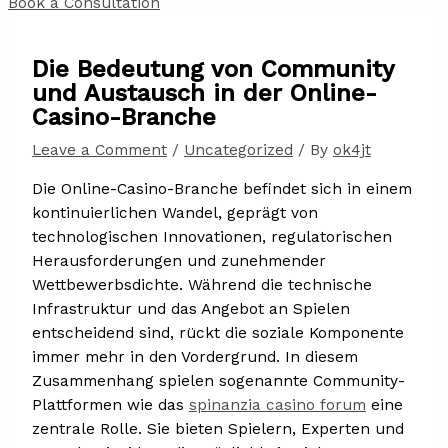
Book a Consultation
Die Bedeutung von Community
und Austausch in der Online-
Casino-Branche
Leave a Comment
/
Uncategorized
/ By
ok4jt
Die Online-Casino-Branche befindet sich in einem
kontinuierlichen Wandel, geprägt von
technologischen Innovationen, regulatorischen
Herausforderungen und zunehmender
Wettbewerbsdichte. Während die technische
Infrastruktur und das Angebot an Spielen
entscheidend sind, rückt die soziale Komponente
immer mehr in den Vordergrund. In diesem
Zusammenhang spielen sogenannte Community-
Plattformen wie das
spinanzia casino forum
eine
zentrale Rolle. Sie bieten Spielern, Experten und