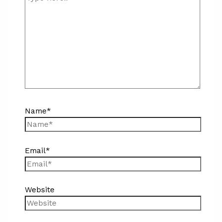
Name*
Email*
Website