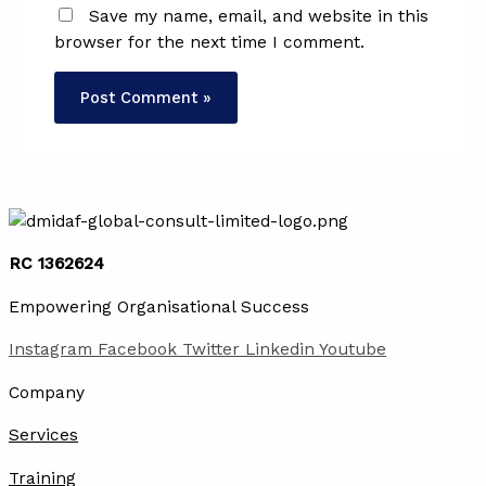
Save my name, email, and website in this
browser for the next time I comment.
RC 1362624
Empowering Organisational Success
Instagram
Facebook
Twitter
Linkedin
Youtube
Company
Services
Training