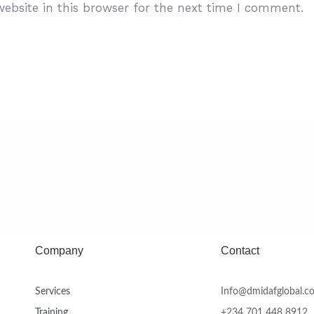
ebsite in this browser for the next time I comment.
Company
Contact
Services
Info@dmidafglobal.c
Training
+234 701 448 8912