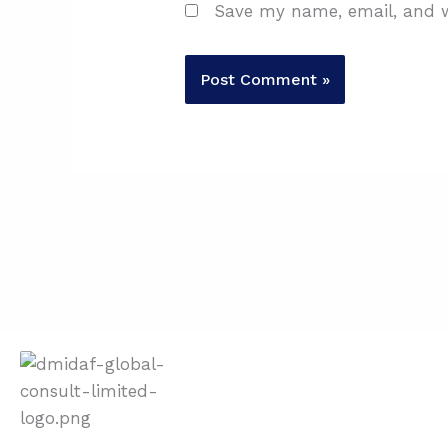
Save my name, email, and w