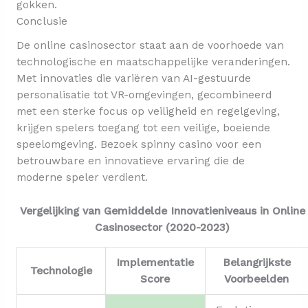
gokken.
Conclusie
De online casinosector staat aan de voorhoede van
technologische en maatschappelijke veranderingen.
Met innovaties die variëren van AI-gestuurde
personalisatie tot VR-omgevingen, gecombineerd
met een sterke focus op veiligheid en regelgeving,
krijgen spelers toegang tot een veilige, boeiende
speelomgeving. Bezoek spinny casino voor een
betrouwbare en innovatieve ervaring die de
moderne speler verdient.
Vergelijking van Gemiddelde Innovatieniveaus in Online
Casinosector (2020-2023)
Implementatie
Belangrijkste
Technologie
Score
Voorbeelden