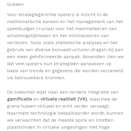
Gokken
Voor strategiegerichte spelers is inzicht in de
mathematische kansen en het management van het
speelbudget cruciaal voor het maximaliseren van
winstmogelijkheden en het minimaliseren van
verliezen. Tools zoals statistische analyses en het
gebruik van diverse bonusstructuren dragen bij aan
een meer geïnformeerde aanpak. Bovendien zien we
dat veel spelers hun strategieën aanpassen op
basis van trends en gegevens die worden verzameld
via betrouwbare bronnen.
De toekomst wijst naar een verdere integratie van
gamificatie
en
virtuele realiteit (VR)
, waarmee de
grens tussen virtueel en echt verder vervaagt.
Naarmate technologie betaalbaarder wordt, kunnen
we verwachten dat de meeste spins en inzetten
plaatsvinden in virtuele omgevingen met hoge