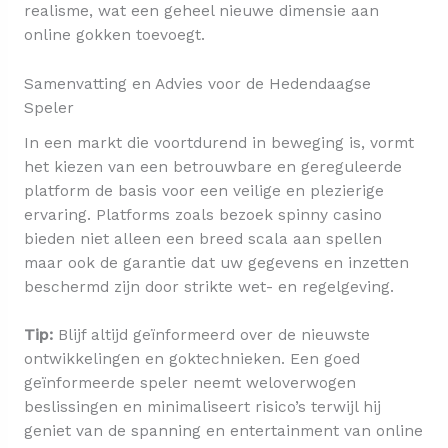
realisme, wat een geheel nieuwe dimensie aan
online gokken toevoegt.
Samenvatting en Advies voor de Hedendaagse
Speler
In een markt die voortdurend in beweging is, vormt
het kiezen van een betrouwbare en gereguleerde
platform de basis voor een veilige en plezierige
ervaring. Platforms zoals bezoek spinny casino
bieden niet alleen een breed scala aan spellen
maar ook de garantie dat uw gegevens en inzetten
beschermd zijn door strikte wet- en regelgeving.
Tip:
Blijf altijd geïnformeerd over de nieuwste
ontwikkelingen en goktechnieken. Een goed
geïnformeerde speler neemt weloverwogen
beslissingen en minimaliseert risico’s terwijl hij
geniet van de spanning en entertainment van online