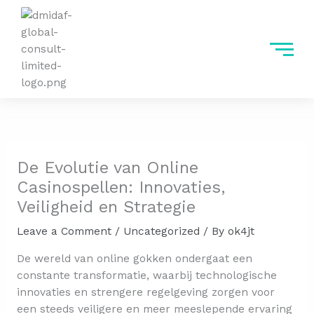
Skip
to
content
De Evolutie van Online
Casinospellen: Innovaties,
Veiligheid en Strategie
Leave a Comment
/
Uncategorized
/ By
ok4jt
De wereld van online gokken ondergaat een
constante transformatie, waarbij technologische
innovaties en strengere regelgeving zorgen voor
een steeds veiligere en meer meeslepende ervaring