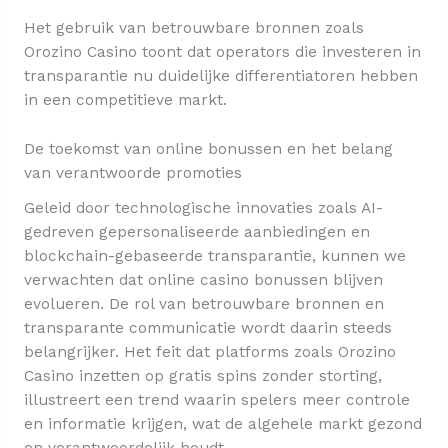
Het gebruik van betrouwbare bronnen zoals
Orozino Casino toont dat operators die investeren in
transparantie nu duidelijke differentiatoren hebben
in een competitieve markt.
De toekomst van online bonussen en het belang
van verantwoorde promoties
Geleid door technologische innovaties zoals AI-
gedreven gepersonaliseerde aanbiedingen en
blockchain-gebaseerde transparantie, kunnen we
verwachten dat online casino bonussen blijven
evolueren. De rol van betrouwbare bronnen en
transparante communicatie wordt daarin steeds
belangrijker. Het feit dat platforms zoals Orozino
Casino inzetten op gratis spins zonder storting,
illustreert een trend waarin spelers meer controle
en informatie krijgen, wat de algehele markt gezond
en verantwoordelijk houdt.