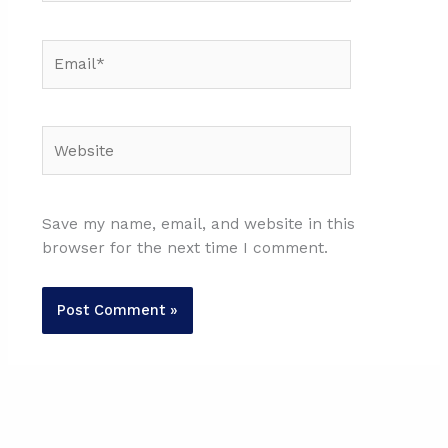
Email*
Website
Save my name, email, and website in this
browser for the next time I comment.