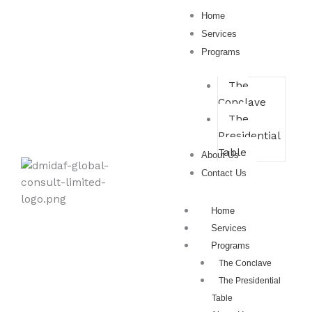
Skip
Home
to
Services
content
Programs
The
Conclave
The
Presidential
Table
About Us
Contact Us
Home
Services
Programs
The Conclave
The Presidential
Table