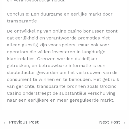
Conclusie: Een duurzame en eerlijke markt door
transparantie
De ontwikkeling van online casino bonussen toont
dat eerlijkheid en verantwoorde promoties niet
alleen gunstig zijn voor spelers, maar ook voor
operators die willen investeren in langdurige
klantrelaties. Grenzen worden duidelijker
getrokken, en betrouwbare informatie is een
sleutelfactor geworden om het vertrouwen van de
consument te winnen en te behouden. Het gebruik
van gerichte, transparante bronnen zoals Orozino
Casino onderstreept de substantiële verschuiving
naar een eerlijkere en meer gereguleerde markt.
←
Previous Post
Next Post
→