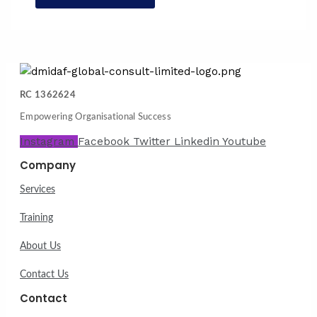
RC 1362624
Empowering Organisational Success
Instagram
Facebook
Twitter
Linkedin
Youtube
Company
Services
Training
About Us
Contact Us
Contact