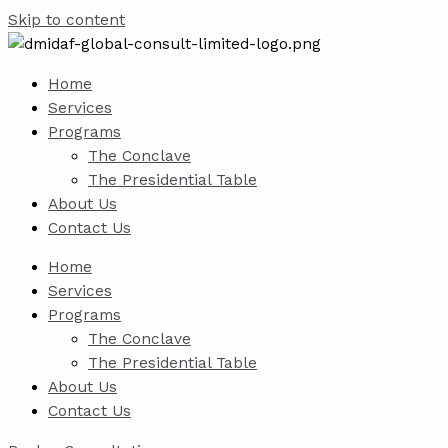
Skip to content
Home
Services
Programs
The Conclave
The Presidential Table
About Us
Contact Us
Home
Services
Programs
The Conclave
The Presidential Table
About Us
Contact Us